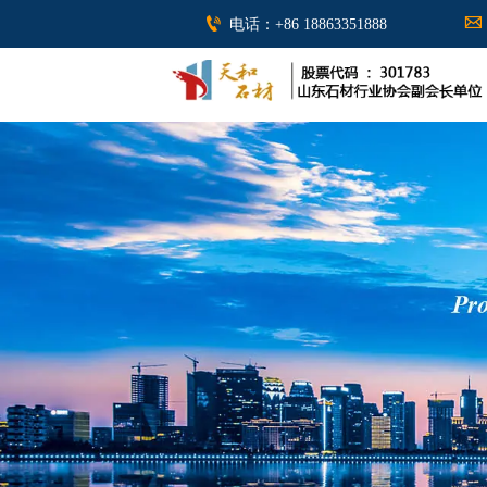


电话：+86 18863351888